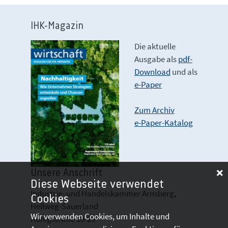
IHK-Magazin
Die aktuelle
Ausgabe als
pdf-
Download
und als
e-Paper
Zum Archiv
e-Paper-Katalog
Unsere Anschrift
Diese Webseite verwendet
Industrie- und Handelskammer Arnsberg,
Cookies
Hellweg-Sauerland
Wir verwenden Cookies, um Inhalte und
Königstraße 18-20