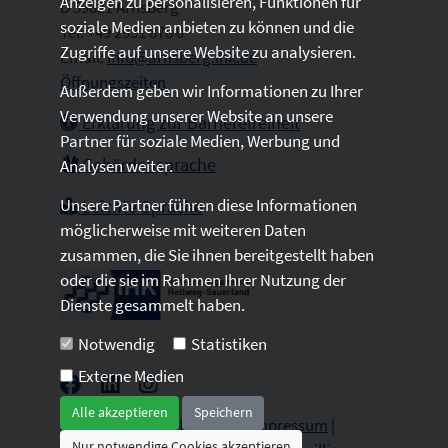
Anzeigen zu personalisieren, Funktionen für
D 59821 Arnsberg
soziale Medien anbieten zu können und die
Tel: +49 2931 878 0
Zugriffe auf unsere Website zu analysieren.
Email:
info@arnsberg.ihk.de
Öffnungszeiten
Außerdem geben wir Informationen zu Ihrer
Verwendung unserer Website an unsere
Erklärung zur Barrierefreiheit
Partner für soziale Medien, Werbung und
Gebärdensprache
Analysen weiter.
Unsere Partner führen diese Informationen
Leichte Sprache
möglicherweise mit weiteren Daten
zusammen, die Sie ihnen bereitgestellt haben
oder die sie im Rahmen Ihrer Nutzung der
Dienste gesammelt haben.
Notwendig
Statistiken
Externe Medien
Alle akzeptieren
Speichern
2026 © All Rights Reserved.
Impressum
|
Nur notwendige Cookies akzeptieren