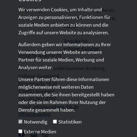
Wir verwenden Cookies, um Inhalte und
Die aktuelle Ausgabe als
Anzeigen zu personalisieren, Funktionen für
pdf- Download
und als
e-
soziale Medien anbieten zu können und die
Paper
Zugriffe auf unsere Website zu analysieren.
Zum Archiv
Außerdem geben wir Informationen zu Ihrer
e-Paper-Katalog
Verwendung unserer Website an unsere
Unsere Anschrift
Partner für soziale Medien, Werbung und
Analysen weiter.
Industrie- und Handelskammer Arnsberg,
Hellweg-Sauerland
Unsere Partner führen diese Informationen
Königstraße 18-20
möglicherweise mit weiteren Daten
D 59821 Arnsberg
zusammen, die Sie ihnen bereitgestellt haben
Tel: +49 2931 878 0
oder die sie im Rahmen Ihrer Nutzung der
Email:
info@arnsberg.ihk.de
Dienste gesammelt haben.
Öffnungszeiten
Notwendig
Statistiken
Externe Medien