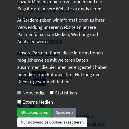
soziale Medien anbieten zu können und die
Tel: +49 2931 878 0
Zugriffe auf unsere Website zu analysieren.
Email:
info@arnsberg.ihk.de
Öffnungszeiten
Außerdem geben wir Informationen zu Ihrer
Verwendung unserer Website an unsere
Erklärung zur Barrierefreiheit
Partner für soziale Medien, Werbung und
Gebärdensprache
Analysen weiter.
Unsere Partner führen diese Informationen
Leichte Sprache
möglicherweise mit weiteren Daten
zusammen, die Sie ihnen bereitgestellt haben
oder die sie im Rahmen Ihrer Nutzung der
Dienste gesammelt haben.
Notwendig
Statistiken
Externe Medien
Alle akzeptieren
Speichern
2026 © All Rights Reserved.
Impressum
|
Nur notwendige Cookies akzeptieren
Datenschutz
|
Sitemap
|
Cookie-Einwilligung