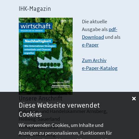
IHK-Magazin
Die aktuelle
Ausgabe als
pdf-
Download
und als
e-Paper
Zum Archiv
e-Paper-Katalog
Unsere Anschrift
Diese Webseite verwendet
Industrie- und Handelskammer Arnsberg,
Cookies
Hellweg-Sauerland
Wir verwenden Cookies, um Inhalte und
Königstraße 18-20
Anzeigen zu personalisieren, Funktionen für
D 59821 Arnsberg