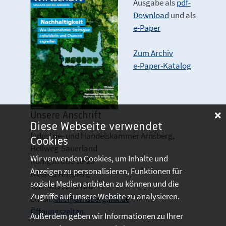
Ausgabe als
pdf-
Download
und als
e-Paper
Zum Archiv
e-Paper-Katalog
Unsere Anschrift
Diese Webseite verwendet
Industrie- und Handelskammer Arnsberg,
Cookies
Hellweg-Sauerland
Wir verwenden Cookies, um Inhalte und
Königstraße 18-20
Anzeigen zu personalisieren, Funktionen für
D 59821 Arnsberg
soziale Medien anbieten zu können und die
Tel: +49 2931 878 0
Zugriffe auf unsere Website zu analysieren.
Email:
info@arnsberg.ihk.de
Öffnungszeiten
Außerdem geben wir Informationen zu Ihrer