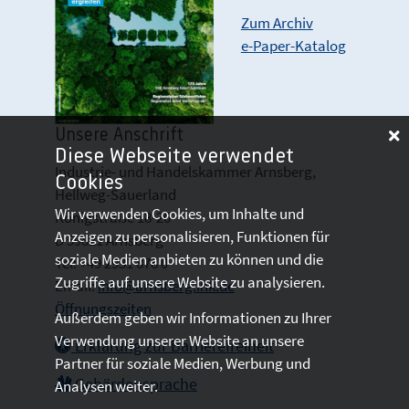
Zum Archiv
e-Paper-Katalog
Unsere Anschrift
Diese Webseite verwendet
Industrie- und Handelskammer Arnsberg,
Cookies
Hellweg-Sauerland
Wir verwenden Cookies, um Inhalte und
Königstraße 18-20
Anzeigen zu personalisieren, Funktionen für
D 59821 Arnsberg
soziale Medien anbieten zu können und die
Tel: +49 2931 878 0
Zugriffe auf unsere Website zu analysieren.
Email:
info@arnsberg.ihk.de
Öffnungszeiten
Außerdem geben wir Informationen zu Ihrer
Verwendung unserer Website an unsere
Erklärung zur Barrierefreiheit
Partner für soziale Medien, Werbung und
Gebärdensprache
Analysen weiter.