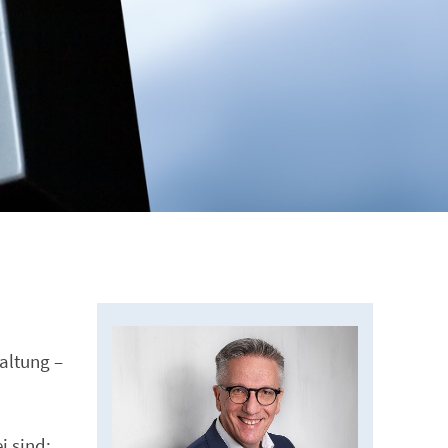
altung –
i sind: