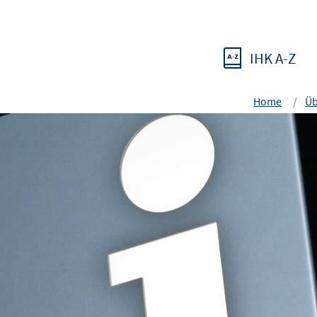
IHK A-Z
Home
Üb