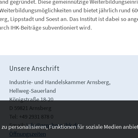
land gegründet. Diese gemeinnützige Weiterbildungseinr
Weiterbildungsmöglichkeiten und bietet jährlich rund 60
g, Lippstadt und Soest an. Das Institut ist dabei so ang
urch IHK-Beiträge subventioniert wird.
Unsere Anschrift
Industrie- und Handelskammer Arnsberg,
Hellweg-Sauerland
Königstraße 18-20
D 59821 Arnsberg
Tel: +49 2931 878 0
Email:
info@arnsberg.ihk.de
zu personalisieren, Funktionen für soziale Medien anbiet
Öffnungszeiten