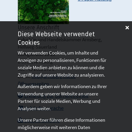
Unsere Anschrift
Diese Webseite verwendet
Industrie- und Handelskammer Arnsberg,
Cookies
Hellweg-Sauerland
Wir verwenden Cookies, um Inhalte und
Königstraße 18-20
Anzeigen zu personalisieren, Funktionen für
D 59821 Arnsberg
soziale Medien anbieten zu können und die
Tel: +49 2931 878 0
Zugriffe auf unsere Website zu analysieren.
Email:
info@arnsberg.ihk.de
Öffnungszeiten
Außerdem geben wir Informationen zu Ihrer
Verwendung unserer Website an unsere
Erklärung zur Barrierefreiheit
Partner für soziale Medien, Werbung und
Gebärdensprache
Analysen weiter.
Unsere Partner führen diese Informationen
Leichte Sprache
möglicherweise mit weiteren Daten