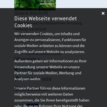
Unsere Anschrift
Diese Webseite verwendet
Industrie- und Handelskammer Arnsberg,
Cookies
Hellweg-Sauerland
Wir verwenden Cookies, um Inhalte und
Königstraße 18-20
Anzeigen zu personalisieren, Funktionen für
D 59821 Arnsberg
soziale Medien anbieten zu können und die
Tel: +49 2931 878 0
Zugriffe auf unsere Website zu analysieren.
Email:
info@arnsberg.ihk.de
Öffnungszeiten
Außerdem geben wir Informationen zu Ihrer
Verwendung unserer Website an unsere
Erklärung zur Barrierefreiheit
Partner für soziale Medien, Werbung und
Gebärdensprache
Analysen weiter.
Unsere Partner führen diese Informationen
Leichte Sprache
möglicherweise mit weiteren Daten
zusammen, die Sie ihnen bereitgestellt haben
oder die sie im Rahmen Ihrer Nutzung der