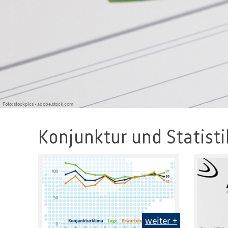
Foto: stockpics - adobe.stock.com
Konjunktur und Statisti
weiter +