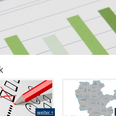
k
weiter +