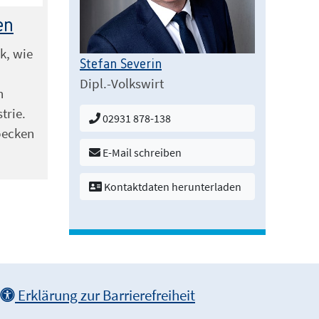
en
k, wie
Stefan Severin
d
Dipl.-Volkswirt
n
trie.
02931 878-138
becken
E-Mail schreiben
Kontaktdaten herunterladen
Erklärung zur Barrierefreiheit