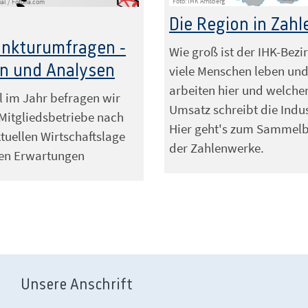
Foto: IHK Arnsberg
ual / Fotolia.com
Die Region in Zahl
unkturumfragen -
Wie groß ist der IHK-Bezir
n und Analysen
viele Menschen leben un
arbeiten hier und welche
 im Jahr befragen wir
Umsatz schreibt die Indus
Mitgliedsbetriebe nach
Hier geht's zum Sammel
ktuellen Wirtschaftslage
der Zahlenwerke.
ren Erwartungen
Unsere Anschrift