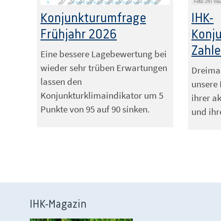
Foto: JNT Vis
Konjunkturumfrage
IHK-
Frühjahr 2026
Konj
Zahle
Eine bessere Lagebewertung bei
wieder sehr trüben Erwartungen
Dreimal
lassen den
unsere 
Konjunkturklimaindikator um 5
ihrer a
Punkte von 95 auf 90 sinken.
und ih
IHK-Magazin