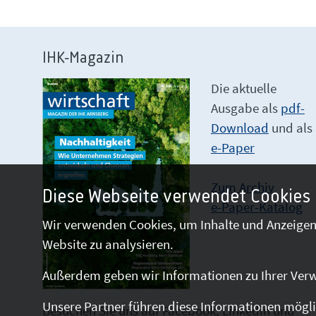
IHK-Magazin
Die aktuelle
Ausgabe als
pdf-
Download
und als
e-Paper
Zum Archiv
Diese Webseite verwendet Cookies
e-Paper-Katalog
Wir verwenden Cookies, um Inhalte und Anzeigen 
Website zu analysieren.
Außerdem geben wir Informationen zu Ihrer Verw
Unsere Partner führen diese Informationen mögli
Besuchen Sie uns auf Facebook, Linkedin und