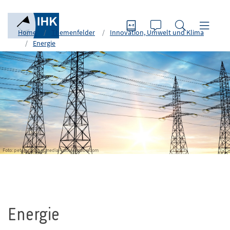
Home
Themenfelder
Innovation, Umwelt und Klima
Energie
Foto: peterschreiber.media - stock.adobe.com
Energie