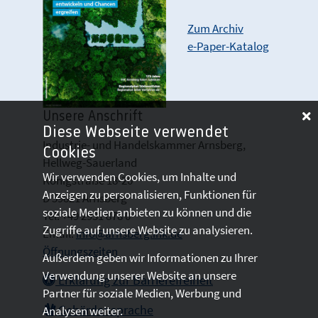
Zum Archiv
e-Paper-Katalog
Unsere Anschrift
Diese Webseite verwendet
Industrie- und Handelskammer Arnsberg,
Cookies
Hellweg-Sauerland
Wir verwenden Cookies, um Inhalte und
Königstraße 18-20
Anzeigen zu personalisieren, Funktionen für
D 59821 Arnsberg
soziale Medien anbieten zu können und die
Tel: +49 2931 878 0
Zugriffe auf unsere Website zu analysieren.
Email:
info@arnsberg.ihk.de
Öffnungszeiten
Außerdem geben wir Informationen zu Ihrer
Verwendung unserer Website an unsere
Erklärung zur Barrierefreiheit
Partner für soziale Medien, Werbung und
Gebärdensprache
Analysen weiter.