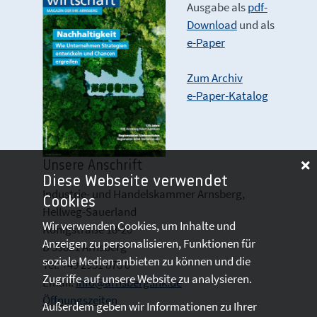
Ausgabe als
pdf-
Download
und als
e-Paper
Zum Archiv
e-Paper-Katalog
Unsere Anschrift
Diese Webseite verwendet
Industrie- und Handelskammer Arnsberg,
Cookies
Hellweg-Sauerland
Wir verwenden Cookies, um Inhalte und
Königstraße 18-20
Anzeigen zu personalisieren, Funktionen für
D 59821 Arnsberg
soziale Medien anbieten zu können und die
Tel: +49 2931 878 0
Zugriffe auf unsere Website zu analysieren.
Email:
info@arnsberg.ihk.de
Öffnungszeiten
Außerdem geben wir Informationen zu Ihrer