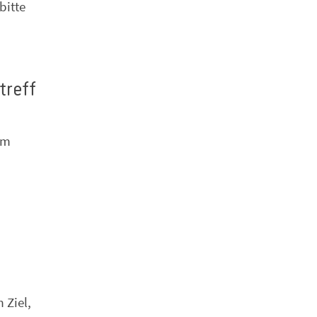
bitte
treff
em
 Ziel,