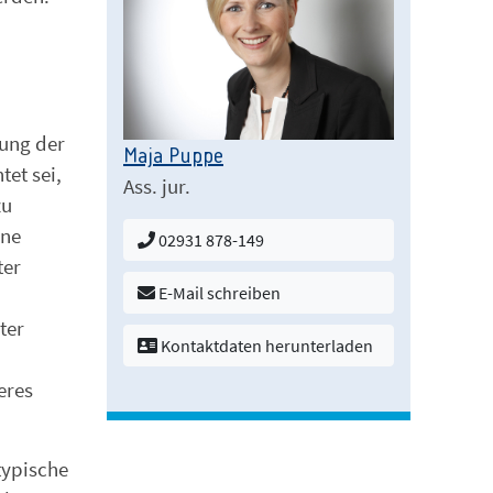
fung der
Maja Puppe
tet sei,
Ass. jur.
zu
ine
02931 878-149
ter
E-Mail schreiben
ter
Kontaktdaten herunterladen
eres
typische