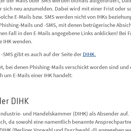
ger der Mails oder SMS werden oftmals aufgefordert, Dat
 sich neu anzumelden. Dabei wird mit einer Frist oder s
Solche E-Mails bzw. SMS werden nicht von IHKs beziehun
 Phishing-Mails und -SMS, mit denen betrügerische Absic
nen Fall in den E-Mails angegebene Links anklicken! Bei 
ie IHK wenden.
-SMS gibt es auch auf der Seite der
DIHK.
et, bei denen Phishing-Mails verschickt worden sind und
ch um E-Mails einer IHK handelt:
der DIHK
 Industrie- und Handelskammer (DIHK) als Absender auf.
ch, da sowohl eine namentlich benannte Ansprechpartne
 DIHK (Berliner Vorwahl und Durchwahl -0) angegeben w