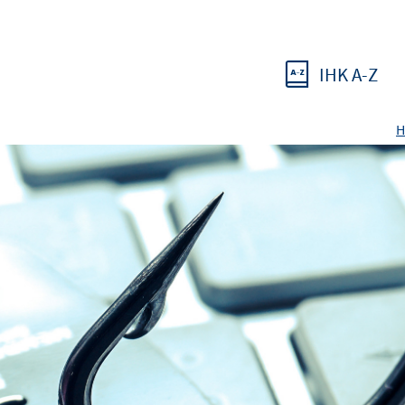
IHK A-Z
H