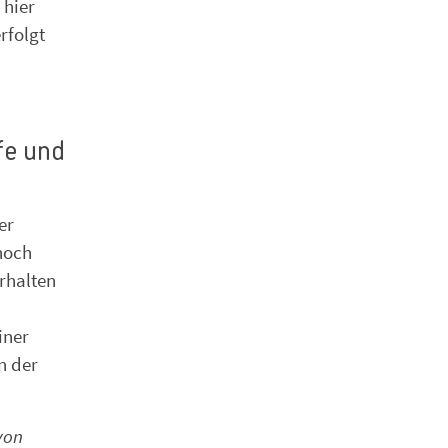
 hier
rfolgt
fe und
er
noch
rhalten
iner
n der
von