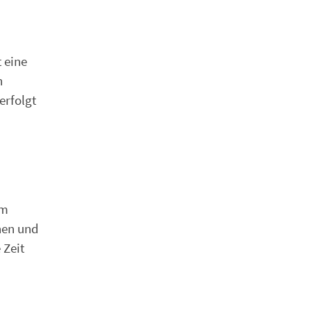
 eine
n
erfolgt
em
nen und
 Zeit