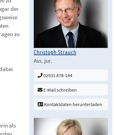
en zu
ogar der
gsweise
hten
Fragen zu
Christoph Strauch
Ass. jur.
 dabei
02931 878-144
E-Mail schreiben
Kontaktdaten herunterladen
rin als
erden.